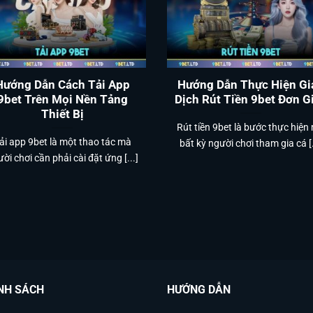
Hướng Dẫn Cách Tải App
Hướng Dẫn Thực Hiện Gi
9bet Trên Mọi Nền Tảng
Dịch Rút Tiền 9bet Đơn G
Thiết Bị
Rút tiền 9bet là bước thực hiện
ải app 9bet là một thao tác mà
bất kỳ người chơi tham gia cá [.
ời chơi cần phải cài đặt ứng [...]
Nhà cái mong muốn vươn rộng thị phần ra nhiều nơi
từ nhà cái xanh chính 9bet
ợc 1 thập kỷ nhưng nhà cái vẫn giữ vững được sự chất lượng củ
và cảm thấy hài lòng về sân chơi bởi những ưu điểm bên dưới:
NH SÁCH
HƯỚNG DẪN