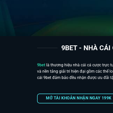
9BET - NHÀ CÁ
9bet
là thương hiệu nhà cái cá cược trực 
và nền tảng giải trí hiện đại gồm các thể l
cái 9bet đảm bảo đều nhận được ưu đãi t
MỞ TÀI KHOẢN NHẬN NGAY 199K