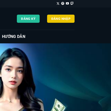
ĐĂNG KÝ
ĐĂNG NHẬP
HƯỚNG DẪN