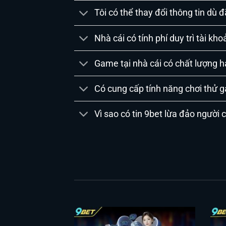
tuyệt đối trong suốt hành trình trải nghiệm
Tôi có thể thay đổi thông tin dù 
Định hướng phát triển của 9bet
Nhà cái có tính phí duy trì tài k
Trong suốt thời gian hoạt động nhà cái l
đó nhà cái có những định hướng phát triể
Game tại nhà cái có chất lượng 
Mở rộng thị phần ra nhiều quốc gia trê
Có cung cấp tính năng chơi thử 
Nâng cao chất lượng dịch vụ của 9bet đ
khách hàng chuyên nghiệp, bắt tay với 
Vì sao có tin 9bet lừa đảo người 