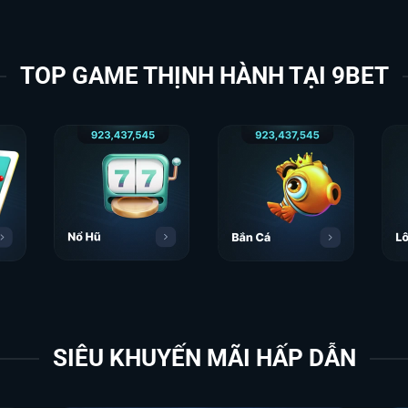
TOP GAME THỊNH HÀNH TẠI 9BET
SIÊU KHUYẾN MÃI HẤP DẪN